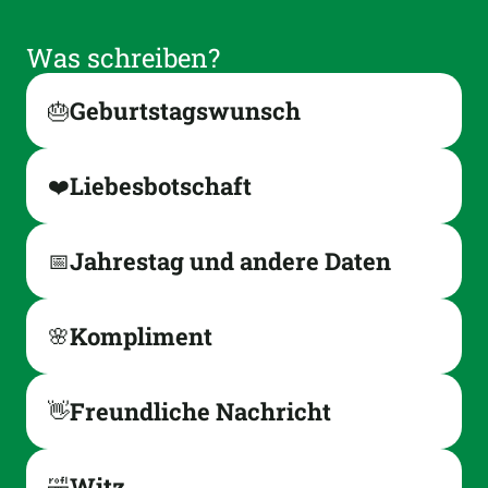
Was schreiben?
Geburtstagswunsch
🎂
Liebesbotschaft
❤️
Jahrestag und andere Daten
📅
Kompliment
🌸
Freundliche Nachricht
👋
Witz
🤣